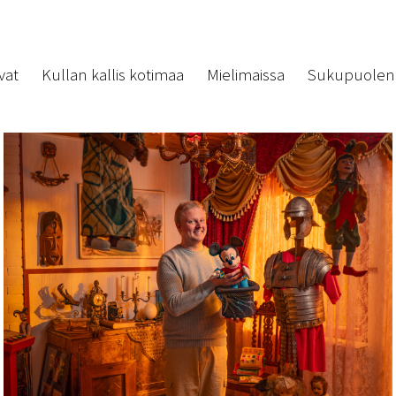
vat
Kullan kallis kotimaa
Mielimaissa
Sukupuolen