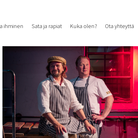
a ihminen
Sata ja rapiat
Kuka olen?
Ota yhteyttä